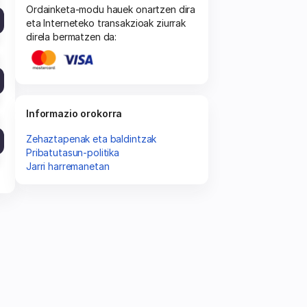
Ordainketa-modu hauek onartzen dira
eta Interneteko transakzioak ziurrak
direla bermatzen da:
Informazio orokorra
Zehaztapenak eta baldintzak
Pribatutasun-politika
Jarri harremanetan