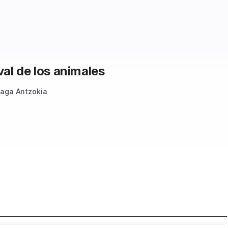
al de los animales
iaga Antzokia